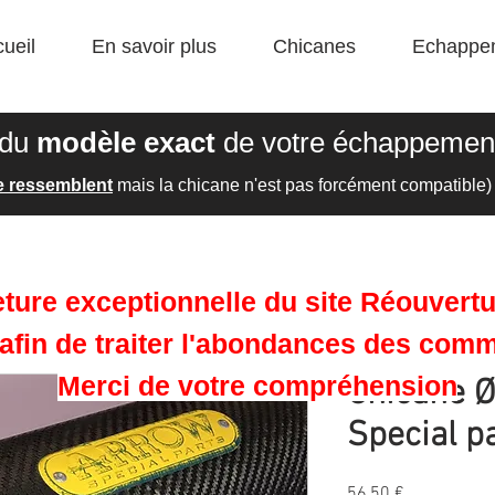
ueil
En savoir plus
Chicanes
Echappe
 du
modèle exact
de votre échappement
e ressemblent
mais la chicane n'est pas forcément compatible)
ture exceptionnelle du site Réouvertu
afin de traiter l'abondances des com
Merci de votre compréhension
Chicane 
Special p
Prix
56,50 €