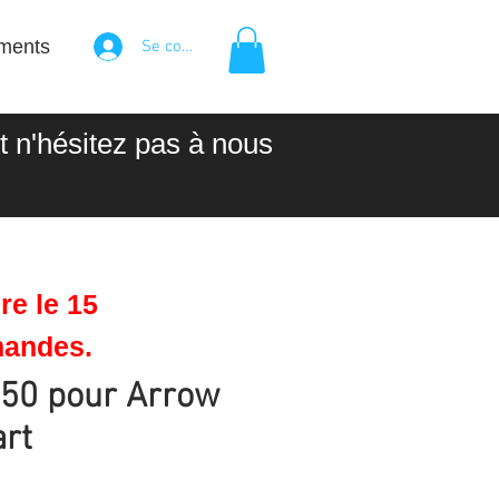
ments
Se connecter
 n'hésitez pas à nous
re le 15
mandes.
Ø50 pour Arrow
art