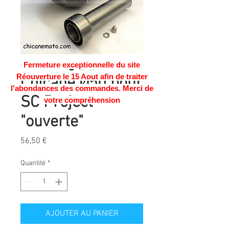
Fermeture exceptionnelle du site
Réouverture le 15 Aout afin de traiter
Chicane Ø50 pour
l'abondances des commandes. Merci de
SC Project
votre compréhension
"ouverte"
Prix
56,50 €
Quantité
*
AJOUTER AU PANIER