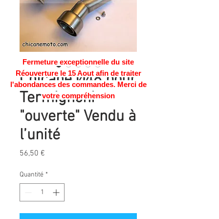
Fermeture exceptionnelle du site
Réouverture le 15 Aout afin de traiter
Chicane Ø48 pour
l'abondances des commandes. Merci de
Termignoni
votre compréhension
"ouverte" Vendu à
l’unité
Prix
56,50 €
Quantité
*