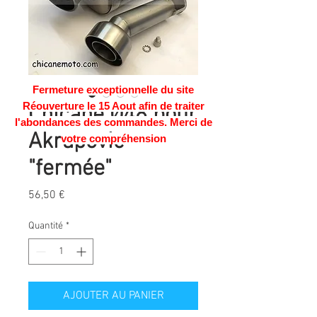
Fermeture exceptionnelle du site
Réouverture le 15 Aout afin de traiter
Chicane Ø48 pour
l'abondances des commandes. Merci de
Akrapovic
votre compréhension
"fermée"
Prix
56,50 €
Quantité
*
AJOUTER AU PANIER