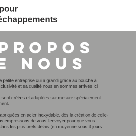
 pour
s échappements
 propos
e nous
petite entreprise qui a grandi grâce au bouche à
xclusivité et sa qualité nous en sommes arrivés ici
 sont créées et adaptées sur mesure spécialement
ment.
briquées en acier inoxydable, dès la création de celle-
us empressons de vous l'envoyer pour que vous
 dans les plus brefs délais (en moyenne sous 3 jours