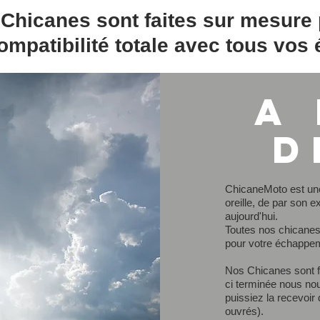
Chicanes sont faites sur mesure
ompatibilité totale avec tous vo
A
d
ChicaneMoto est une 
oreille, de par son e
aujourd'hui.
Toutes nos chicanes
pour votre échappe
Nos Chicanes sont fa
ci terminée nous no
puissiez la recevoir
ouvrés).