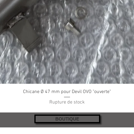
Chicane Ø 47 mm pour Devil OVO "ouverte"
Rupture de stock
BOUTIQUE